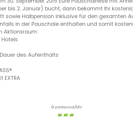
m 30. September 2015 Eure Pauschalreise mit Anreis
 bis 2. Januar) bucht, dann bekommt Ihr kostenlo
tt sowie Halbpension inklusive für den gesamten Au
benfalls in der Pauschale enthalten und somit kost
n Aktionsraum:
 Hotels
ie Dauer des Aufenthalts
PASS®
tt EXTRA
© parkscout/MV