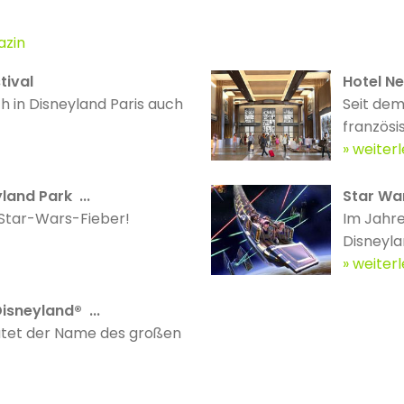
azin
tival
Hotel Ne
 in Disneyland Paris auch
Seit dem
französis
weiter
land Park ...
Star Wa
m Star-Wars-Fieber!
Im Jahre
Disneylan
weiter
Disneyland® ...
autet der Name des großen