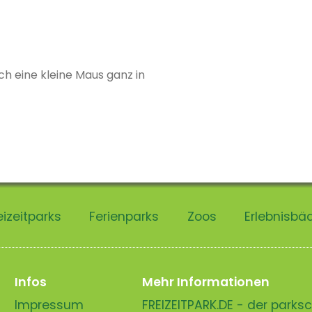
ch eine kleine Maus ganz in
eizeitparks
Ferienparks
Zoos
Erlebnisbä
Infos
Mehr Informationen
Impressum
FREIZEITPARK.DE - der park