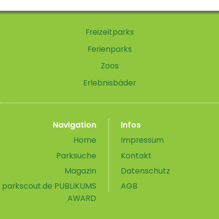
Freizeitparks
Ferienparks
Zoos
Erlebnisbäder
Navigation
Infos
Home
Impressum
Parksuche
Kontakt
Magazin
Datenschutz
parkscout.de PUBLIKUMS
AGB
AWARD