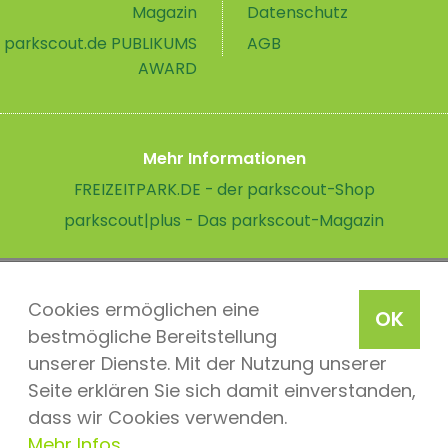
Magazin
Datenschutz
parkscout.de PUBLIKUMS
AGB
AWARD
Mehr Informationen
FREIZEITPARK.DE - der parkscout-Shop
parkscout|plus - Das parkscout-Magazin
Cookies ermöglichen eine
OK
bestmögliche Bereitstellung
unserer Dienste. Mit der Nutzung unserer
Seite erklären Sie sich damit einverstanden,
dass wir Cookies verwenden.
Mehr Infos
parkscout.de 2026, ein Produkt der Parkteam AG