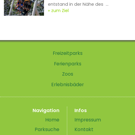
entstand in der Nähe des ...
zum Ziel
Freizeitparks
Ferienparks
Zoos
Erlebnisbäder
Navigation
Infos
Home
Impressum
Parksuche
Kontakt