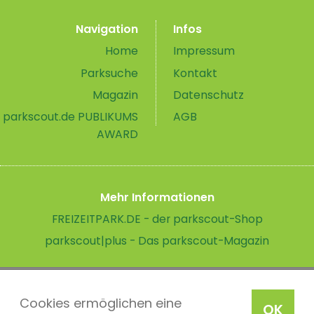
Navigation
Infos
Home
Impressum
Parksuche
Kontakt
Magazin
Datenschutz
parkscout.de PUBLIKUMS
AGB
AWARD
Mehr Informationen
FREIZEITPARK.DE - der parkscout-Shop
parkscout|plus - Das parkscout-Magazin
Cookies ermöglichen eine
OK