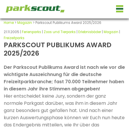
Home
>
Magazin
> Parkscout Publikums Award 2025/2026
21.11.2005 |
Ferienparks
|
Zoos und Tierparks
|
Erlebnisbäder
|
Magazin
|
Freizeitparks
PARKSCOUT PUBLIKUMS AWARD
2025/2026
Der Parkscout Publikums Award ist nach wie vor die
wichtigste Auszeichnung für die deutsche
Freizeitparkbranche; fast 70.000 Teilnehmer haben
in diesem Jahr ihre Stimmen abgegeben!
Hier entscheidet keine Jury, sondern der ganz
normale Parkgast darüber, was ihm in diesem Jahr
ganz besonders gut gefallen hat. Und nach einer
kurzen Auswertungsphase können wir Euch nun heute
das Endergebnis mitteilen, wie Ihr über das