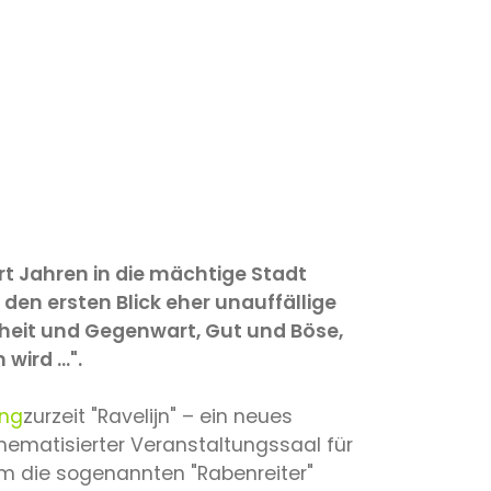
rt Jahren in die mächtige Stadt
 den ersten Blick eher unauffällige
nheit und Gegenwart, Gut und Böse,
ird ...".
ing
zurzeit "Ravelijn" – ein neues
 thematisierter Veranstaltungssaal für
 um die sogenannten "Rabenreiter"