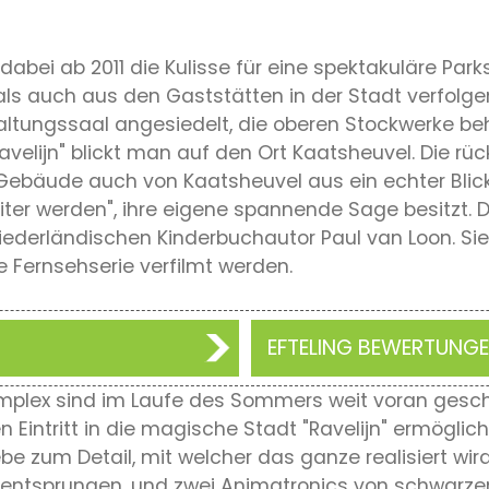
t dabei ab 2011 die Kulisse für eine spektakuläre Pa
ls auch aus den Gaststätten in der Stadt verfolg
ltungssaal angesiedelt, die oberen Stockwerke be
velijn" blickt man auf den Ort Kaatsheuvel. Die rüc
äude auch von Kaatsheuvel aus ein echter Blickfan
iter werden", ihre eigene spannende Sage besitzt. D
erländischen Kinderbuchautor Paul van Loon. Sie li
 Fernsehserie verfilmt werden.
EFTELING BEWERTUNG
lex sind im Laufe des Sommers weit voran geschr
 Eintritt in die magische Stadt "Ravelijn" ermögliche
iebe zum Detail, mit welcher das ganze realisiert wi
entsprungen, und zwei Animatronics von schwarzen