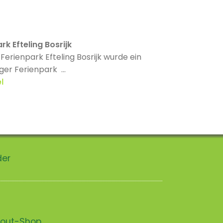
rk Efteling Bosrijk
Ferienpark Efteling Bosrijk wurde ein
ger Ferienpark ...
l
der
scout-Shop