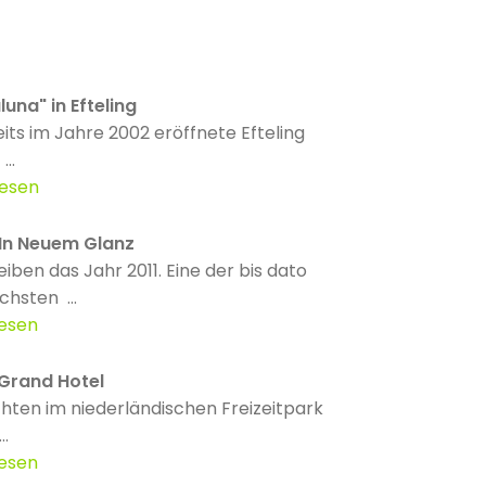
una" in Efteling
its im Jahre 2002 eröffnete Efteling
..
lesen
 In Neuem Glanz
eiben das Jahr 2011. Eine der bis dato
chsten ...
lesen
 Grand Hotel
ten im niederländischen Freizeitpark
..
lesen