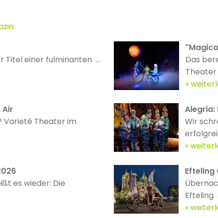
azin
"Magical
r Titel einer fulminanten ...
Das bere
Theater .
weiter
 Air
Alegria:
 Varieté Theater im
Wir schr
erfolgrei
weiter
2026
Efteling
ißt es wieder: Die
Übernach
Efteling .
weiter