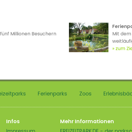
Ferienpa
 fünf Millionen Besuchern
Mit dem 
weitläufi
zum Zie
eizeitparks
Ferienparks
Zoos
Erlebnisbä
Infos
Mehr Informationen
Impressum
FREIZEITPARK.DE - der park