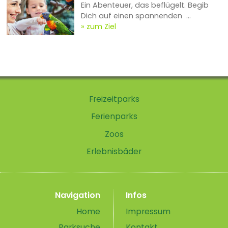
Ein Abenteuer, das beflügelt. Begib
Dich auf einen spannenden ...
zum Ziel
Freizeitparks
Ferienparks
Zoos
Erlebnisbäder
Navigation
Infos
Home
Impressum
Parksuche
Kontakt