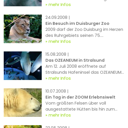
Oktober Halloween feiert, haben nun
mehr Infos
offensichtlich auch einige Zoos in...
24.09.2008 |
Ein Besuch im Duisburger Zoo
2009 darf der Zoo Duisburg im Herzen
des Ruhrgebiets seinen 75.
Geburtstag feiern. Gegründet im Mai
mehr Infos
1934 als Duisburg-Hamborner
Tierpark kann der Zoo...
15.08.2008 |
Das OZEANEUM in Stralsund
Am 12. Juli 2008 eröffnete auf
Stralsunds Hafeninsel das OZEANEUM,
ein weiterer Standort des Deutschen
mehr Infos
Meeresmuseums und zugleich
Deutschlands...
10.07.2008 |
Ein Tag in der ZOOM Erlebnsiwelt
Vom größten Felsen über voll
ausgestattete Hütten bis hin zum
kleinsten Fußabdruck im Boden der
mehr Infos
Afrikahalle ist hier mit viel Liebe zum
Detail eine Umgebung...
23.05.2008 |