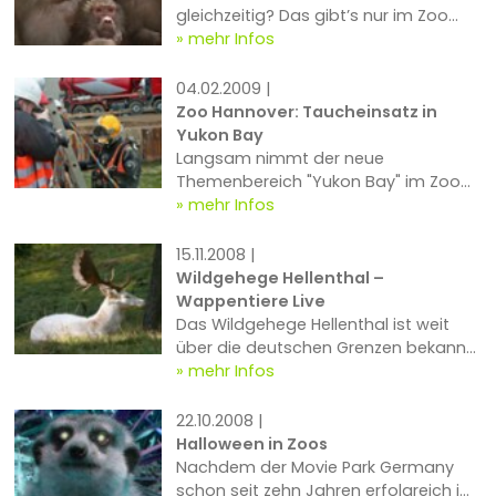
gleichzeitig? Das gibt’s nur im Zoo
Emmen. Auf 18,5 Hektar erwartet die
mehr Infos
Globetrotter eine faszinierende Welt...
04.02.2009 |
Zoo Hannover: Taucheinsatz in
Yukon Bay
Langsam nimmt der neue
Themenbereich "Yukon Bay" im Zoo
Hannover erkennbare Formen an.
mehr Infos
Unter Einsatz von Tauchern werden
derzeit die Becken für Pinguine & Co
15.11.2008 |
vorbereitet...
Wildgehege Hellenthal –
Wappentiere Live
Das Wildgehege Hellenthal ist weit
über die deutschen Grenzen bekannt.
Selbst die Parkeigene Webcam für
mehr Infos
Hirsche und Wildschweine hat schon
Kultstatus im Internet erreicht...
22.10.2008 |
Halloween in Zoos
Nachdem der Movie Park Germany
schon seit zehn Jahren erfolgreich im