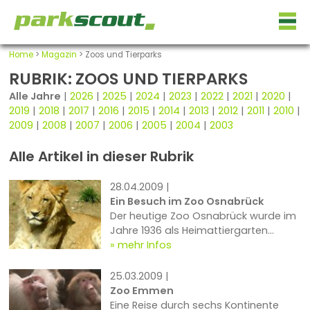
Home
>
Magazin
> Zoos und Tierparks
RUBRIK: ZOOS UND TIERPARKS
Alle Jahre
|
2026
|
2025
|
2024
|
2023
|
2022
|
2021
|
2020
|
2019
|
2018
|
2017
|
2016
|
2015
|
2014
|
2013
|
2012
|
2011
|
2010
|
2009
|
2008
|
2007
|
2006
|
2005
|
2004
|
2003
Alle Artikel in dieser Rubrik
28.04.2009 |
Ein Besuch im Zoo Osnabrück
Der heutige Zoo Osnabrück wurde im
Jahre 1936 als Heimattiergarten
eröffnet und ist im südlichen Stadtteil
mehr Infos
Schölerberg inmitten...
25.03.2009 |
Zoo Emmen
Eine Reise durch sechs Kontinente