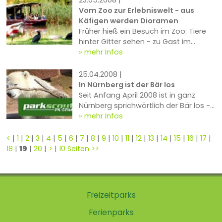
Vom Zoo zur Erlebniswelt - aus
Käfigen werden Dioramen
Früher hieß ein Besuch im Zoo: Tiere
hinter Gitter sehen - zu Gast im
tierischen Knast. Die Entwicklung geht
mehr Infos
aber nun in eine völlig andere
Richtung...
25.04.2008 |
In Nürnberg ist der Bär los
Seit Anfang April 2008 ist in ganz
Nürnberg sprichwörtlich der Bär los -
Flocke dominiert nicht nur den Zoo
mehr Infos
sondern das gesamte Stadtbild.
<
|
1
|
2
|
3
|
4
|
5
|
6
|
7
|
8
|
9
|
10
|
11
|
12
|
13
|
14
|
15
|
16
|
17
|
18
|
19
|
20
|
>
|
10 Seiten >>
Freizeitparks
Ferienparks