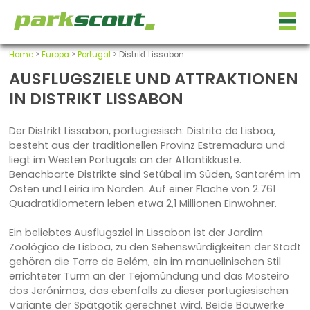
Home
>
Europa
>
Portugal
> Distrikt Lissabon
AUSFLUGSZIELE UND ATTRAKTIONEN
IN DISTRIKT LISSABON
Der Distrikt Lissabon, portugiesisch: Distrito de Lisboa,
besteht aus der traditionellen Provinz Estremadura und
liegt im Westen Portugals an der Atlantikküste.
Benachbarte Distrikte sind Setúbal im Süden, Santarém im
Osten und Leiria im Norden. Auf einer Fläche von 2.761
Quadratkilometern leben etwa 2,1 Millionen Einwohner.
Ein beliebtes Ausflugsziel in Lissabon ist der Jardim
Zoológico de Lisboa, zu den Sehenswürdigkeiten der Stadt
gehören die Torre de Belém, ein im manuelinischen Stil
errichteter Turm an der Tejomündung und das Mosteiro
dos Jerónimos, das ebenfalls zu dieser portugiesischen
Variante der Spätgotik gerechnet wird. Beide Bauwerke