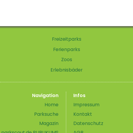
Freizeitparks
Ferienparks
Zoos
Erlebnisbäder
Navigation
Infos
Home
Impressum
Parksuche
Kontakt
Magazin
Datenschutz
parkscout.de PUBLIKUMS
AGB