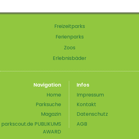
Freizeitparks
Ferienparks
Zoos
Erlebnisbäder
Navigation
Infos
Home
Impressum
Parksuche
Kontakt
Magazin
Datenschutz
parkscout.de PUBLIKUMS
AGB
AWARD