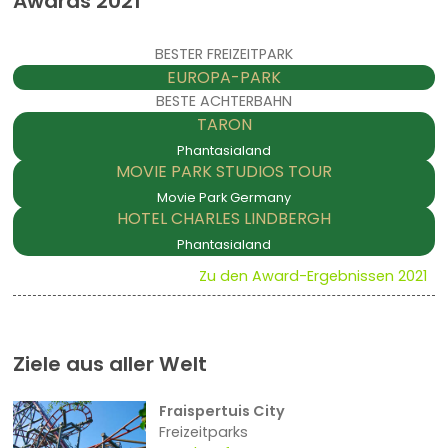
Awards 2021
BESTER FREIZEITPARK
EUROPA-PARK
BESTE ACHTERBAHN
TARON
BESTE FREIZEITPARK NEUHEIT
Phantasialand
MOVIE PARK STUDIOS TOUR
BESTES THEMENHOTEL
Movie Park Germany
HOTEL CHARLES LINDBERGH
Phantasialand
Zu den Award-Ergebnissen 2021
Ziele aus aller Welt
Fraispertuis City
Freizeitparks