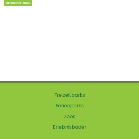
Freizeitparks
Ferienparks
Zoos
Erlebnisbäder