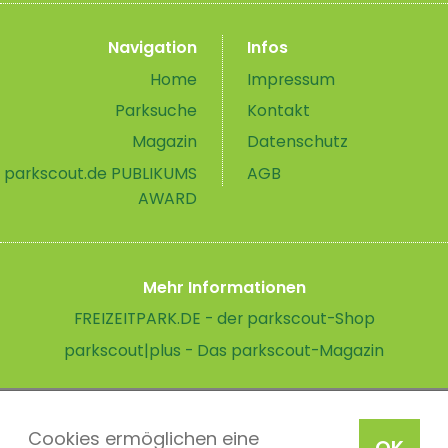
Navigation
Infos
Home
Impressum
Parksuche
Kontakt
Magazin
Datenschutz
parkscout.de PUBLIKUMS
AGB
AWARD
Mehr Informationen
FREIZEITPARK.DE - der parkscout-Shop
parkscout|plus - Das parkscout-Magazin
Cookies ermöglichen eine