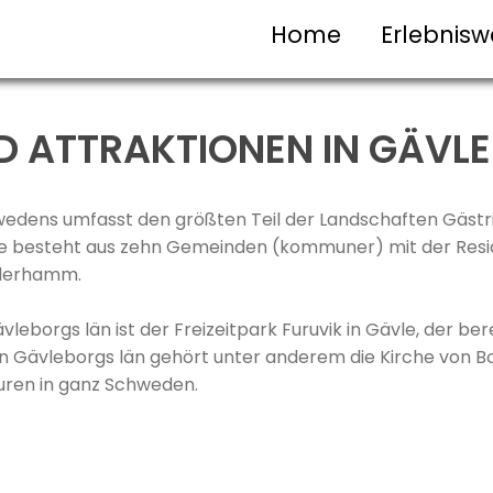
Home
Erlebnisw
D ATTRAKTIONEN IN GÄVL
wedens umfasst den größten Teil der Landschaften Gästri
 Sie besteht aus zehn Gemeinden (kommuner) mit der Res
Söderhamm.
ävleborgs län ist der Freizeitpark Furuvik in Gävle, der be
in Gävleborgs län gehört unter anderem die Kirche von Bo
uren in ganz Schweden.