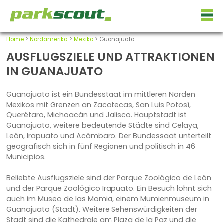
Home
>
Nordamerika
>
Mexiko
> Guanajuato
AUSFLUGSZIELE UND ATTRAKTIONEN
IN GUANAJUATO
Guanajuato ist ein Bundesstaat im mittleren Norden
Mexikos mit Grenzen an Zacatecas, San Luis Potosí,
Querétaro, Michoacán und Jalisco. Hauptstadt ist
Guanajuato, weitere bedeutende Städte sind Celaya,
León, Irapuato und Acámbaro. Der Bundessaat unterteilt
geografisch sich in fünf Regionen und politisch in 46
Municipios.
Beliebte Ausflugsziele sind der Parque Zoológico de León
und der Parque Zoológico Irapuato. Ein Besuch lohnt sich
auch im Museo de las Momia, einem Mumienmuseum in
Guanajuato (Stadt). Weitere Sehenswürdigkeiten der
Stadt sind die Kathedrale am Plaza de la Paz und die