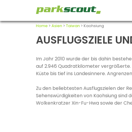
Home
>
Asien
>
Taiwan
> Kaohsiung
AUSFLUGSZIELE UN
Im Jahr 2010 wurde der bis dahin bestehe
auf 2.946 Quadratkilometer vergrößerte. 
Küste bis tief ins Landesinnere. Angrenzen
Zu den beliebtesten Ausflugszielen der R
Sehenswürdigkeiten von Kaohsiung sind de
Wolkenkratzer Xin-Fu-Hwa sowie der Ch