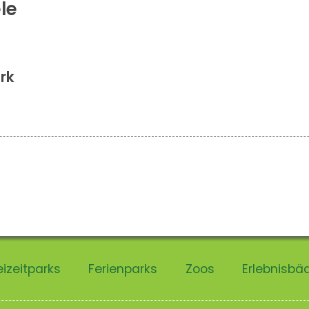
le
rk
eizeitparks
Ferienparks
Zoos
Erlebnisbä