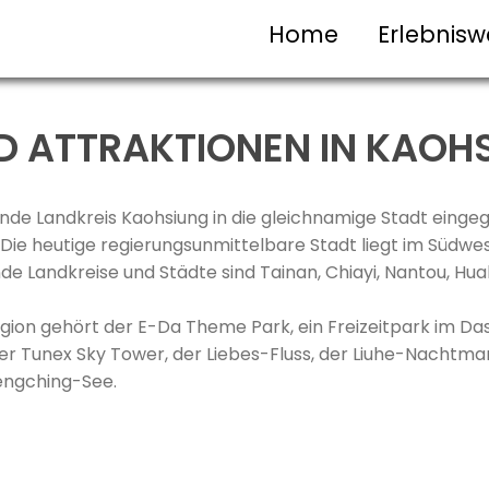
Home
Erlebnisw
D ATTRAKTIONEN IN KAOH
nde Landkreis Kaohsiung in die gleichnamige Stadt eingegl
Die heutige regierungsunmittelbare Stadt liegt im Südwe
de Landkreise und Städte sind Tainan, Chiayi, Nantou, Hual
egion gehört der E-Da Theme Park, ein Freizeitpark im Das
r Tunex Sky Tower, der Liebes-Fluss, der Liuhe-Nachtmar
engching-See.