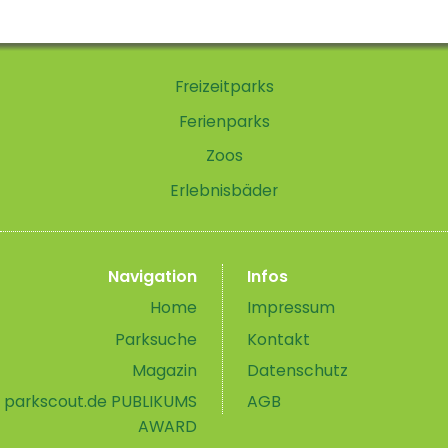
Freizeitparks
Ferienparks
Zoos
Erlebnisbäder
Navigation
Infos
Home
Impressum
Parksuche
Kontakt
Magazin
Datenschutz
parkscout.de PUBLIKUMS
AGB
AWARD