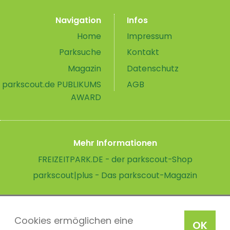
Navigation
Infos
Home
Impressum
Parksuche
Kontakt
Magazin
Datenschutz
parkscout.de PUBLIKUMS
AGB
AWARD
Mehr Informationen
FREIZEITPARK.DE - der parkscout-Shop
parkscout|plus - Das parkscout-Magazin
Cookies ermöglichen eine
OK