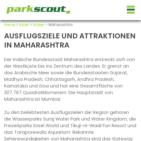
Home
>
Asien
>
Indien
> Maharashtra
AUSFLUGSZIELE UND ATTRAKTIONEN
IN MAHARASHTRA
Der indische Bundesstaat Maharashtra erstreckt sich von
der Westküste bis ins Zentrum des Landes. Er grenzt an
das Arabische Meer sowie die Bundesstaaten Gujarat,
Madhya Pradesh, Chhattisgarh, Andhra Pradesh,
Karnataka und Goa und hat eine Gesamtfläche von
307.767 Quadratkilometern. Die Hauptstadt von
Maharashtra ist Mumbai.
Zu den beliebtesten Ausflugszielen der Region gehören
die Wasserparks Suraj Water Park und Water Kingdom, die
Freizeitparks Essel World und Tikuji-ni-Wadi Fun Resort und
das Taraporewala Aquarium. Bekannte
Sehenswürdigkeiten von Maharashtra sind das Gateway