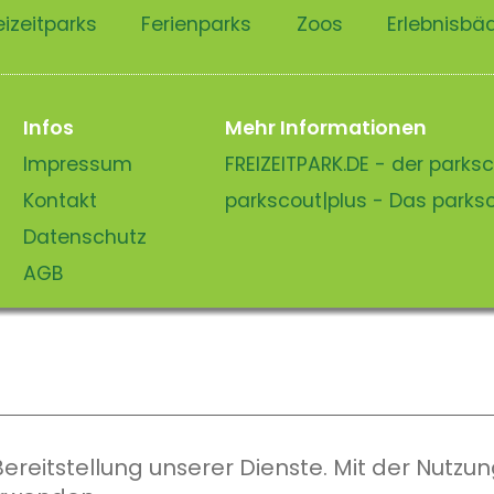
eizeitparks
Ferienparks
Zoos
Erlebnisbä
Infos
Mehr Informationen
Impressum
FREIZEITPARK.DE - der park
Kontakt
parkscout|plus - Das park
Datenschutz
AGB
eitstellung unserer Dienste. Mit der Nutzung