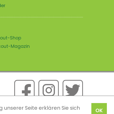
der
scout-Shop
scout-Magazin
 unserer Seite erklären Sie sich
OK