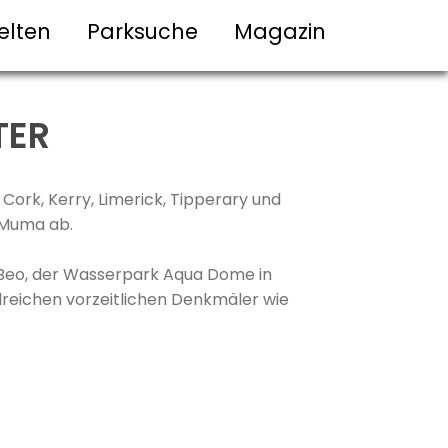
elten
Parksuche
Magazin
TER
 Cork, Kerry, Limerick, Tipperary und
n Muma ab.
 Beo, der Wasserpark Aqua Dome in
ahlreichen vorzeitlichen Denkmäler wie