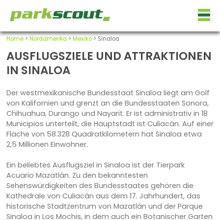
Home
>
Nordamerika
>
Mexiko
> Sinaloa
AUSFLUGSZIELE UND ATTRAKTIONEN
IN SINALOA
Der westmexikanische Bundesstaat Sinaloa liegt am Golf
von Kalifornien und grenzt an die Bundesstaaten Sonora,
Chihuahua, Durango und Nayarit. Er ist administrativ in 18
Municipios unterteilt, die Hauptstadt ist Culiacán. Auf einer
Fläche von 58.328 Quadratkilometern hat Sinaloa etwa
2,5 Millionen Einwohner.
Ein beliebtes Ausflugsziel in Sinaloa ist der Tierpark
Acuario Mazatlán. Zu den bekanntesten
Sehenswürdigkeiten des Bundesstaates gehören die
Kathedrale von Culiacán aus dem 17. Jahrhundert, das
historische Stadtzentrum von Mazatlán und der Parque
Sinaloa in Los Mochis, in dem auch ein Botanischer Garten