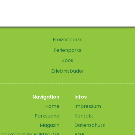
Freizeitparks
Ferienparks
Zoos
Erlebnisbäder
Navigation
Infos
Home
Impressum
Parksuche
Kontakt
Magazin
Datenschutz
parkscout.de PUBLIKUMS
AGB