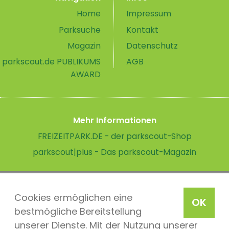
Home
Impressum
Parksuche
Kontakt
Magazin
Datenschutz
parkscout.de PUBLIKUMS
AGB
AWARD
Mehr Informationen
FREIZEITPARK.DE - der parkscout-Shop
parkscout|plus - Das parkscout-Magazin
Cookies ermöglichen eine
OK
bestmögliche Bereitstellung
unserer Dienste. Mit der Nutzung unserer