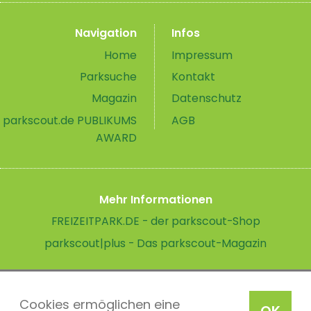
Navigation
Infos
Home
Impressum
Parksuche
Kontakt
Magazin
Datenschutz
parkscout.de PUBLIKUMS
AGB
AWARD
Mehr Informationen
FREIZEITPARK.DE - der parkscout-Shop
parkscout|plus - Das parkscout-Magazin
Cookies ermöglichen eine