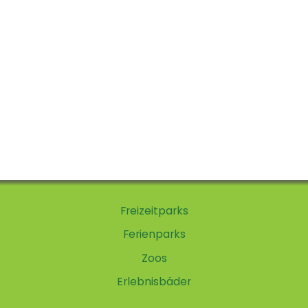
Freizeitparks
Ferienparks
Zoos
Erlebnisbäder