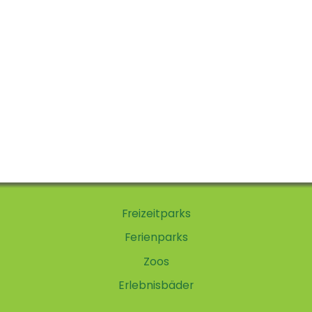
Freizeitparks
Ferienparks
Zoos
Erlebnisbäder