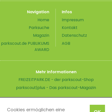
Navigation
Infos
Home
Impressum
Parksuche
Kontakt
Magazin
Datenschutz
parkscout.de PUBLIKUMS
AGB
AWARD
Mehr Informationen
FREIZEITPARK.DE - der parkscout-Shop
parkscout|plus - Das parkscout-Magazin
Cookies ermöglichen eine