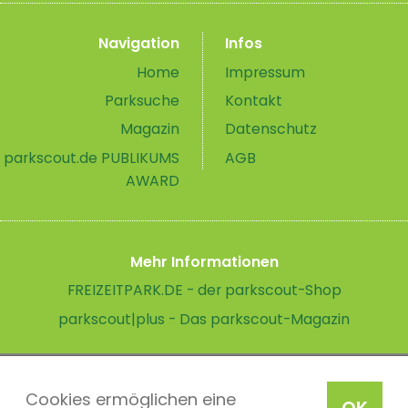
Navigation
Infos
Home
Impressum
Parksuche
Kontakt
Magazin
Datenschutz
parkscout.de PUBLIKUMS
AGB
AWARD
Mehr Informationen
FREIZEITPARK.DE - der parkscout-Shop
parkscout|plus - Das parkscout-Magazin
Cookies ermöglichen eine