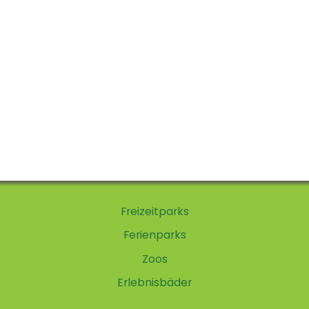
Freizeitparks
Ferienparks
Zoos
Erlebnisbäder