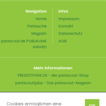
Navigation
Infos
Home
Impressum
Parksuche
Kontakt
Magazin
Datenschutz
parkscout.de PUBLIKUMS
AGB
AWARD
Mehr Informationen
FREIZEITPARK.DE - der parkscout-Shop
parkscout|plus - Das parkscout-Magazin
Cookies ermöglichen eine