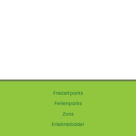
Freizeitparks
Ferienparks
Zoos
Erlebnisbäder