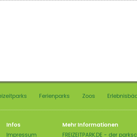
eizeitparks
Ferienparks
Zoos
Erlebnisbä
Infos
Mehr Informationen
Impressum
FREIZEITPARK.DE - der park