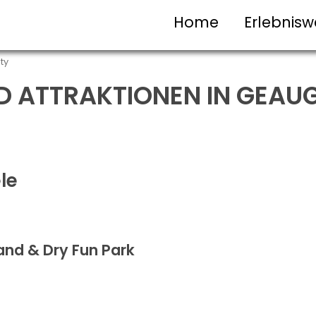
Home
Erlebnisw
ty
D ATTRAKTIONEN IN GEAU
le
and & Dry Fun Park