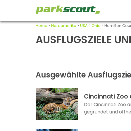
Home
>
Nordamerika
>
USA
>
Ohio
> Hamilton Cou
AUSFLUGSZIELE UN
Ausgewählte Ausflugszie
Cincinnati Zoo
Der Cincinnati Zoo a
gegründet und öffnet