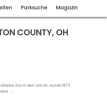
elten
Parksuche
Magazin
LTON COUNTY, OH
lteste Zoo in den USA ist, wurde 1873
tet ...