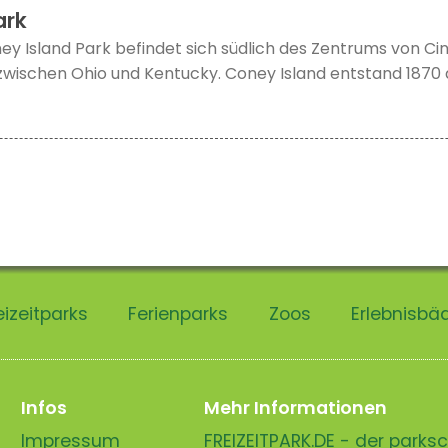
ark
ey Island Park befindet sich südlich des Zentrums von Cin
wischen Ohio und Kentucky. Coney Island entstand 1870 a
eizeitparks
Ferienparks
Zoos
Erlebnisbä
Infos
Mehr Informationen
Impressum
FREIZEITPARK.DE - der park