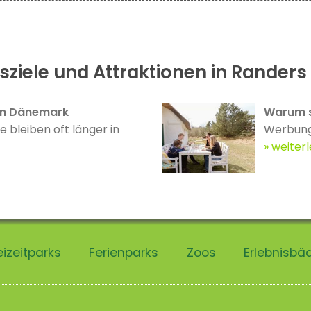
sziele und Attraktionen in Randers
 in Dänemark
Warum si
bleiben oft länger in
Werbung 
weiter
eizeitparks
Ferienparks
Zoos
Erlebnisbä