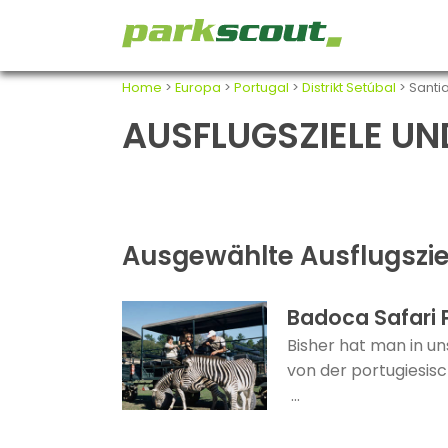
Home
>
Europa
>
Portugal
>
Distrikt Setúbal
> Sant
AUSFLUGSZIELE UN
Ausgewählte Ausflugszie
Badoca Safari 
Bisher hat man in un
von der portugiesis
...