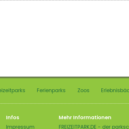
eizeitparks
Ferienparks
Zoos
Erlebnisbä
Infos
Mehr Informationen
Impressum
FREIZEITPARK.DE - der park