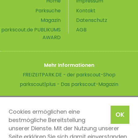
Home
Impressum
Parksuche
Kontakt
Magazin
Datenschutz
parkscout.de PUBLIKUMS
AGB
AWARD
Mehr Informationen
FREIZEITPARK.DE - der parkscout-Shop
parkscout|plus - Das parkscout-Magazin
Cookies ermöglichen eine
OK
bestmögliche Bereitstellung
unserer Dienste. Mit der Nutzung unserer
Seite erklären Sie sich damit einverstanden,