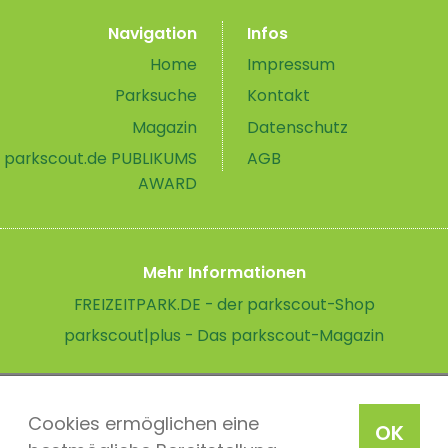
Navigation
Infos
Home
Impressum
Parksuche
Kontakt
Magazin
Datenschutz
parkscout.de PUBLIKUMS
AGB
AWARD
Mehr Informationen
FREIZEITPARK.DE - der parkscout-Shop
parkscout|plus - Das parkscout-Magazin
Cookies ermöglichen eine
OK