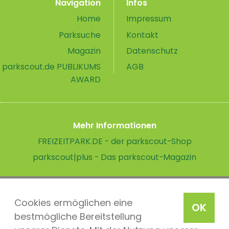
Navigation
Infos
Home
Impressum
Parksuche
Kontakt
Magazin
Datenschutz
parkscout.de PUBLIKUMS
AGB
AWARD
Mehr Informationen
FREIZEITPARK.DE - der parkscout-Shop
parkscout|plus - Das parkscout-Magazin
Cookies ermöglichen eine
OK
bestmögliche Bereitstellung