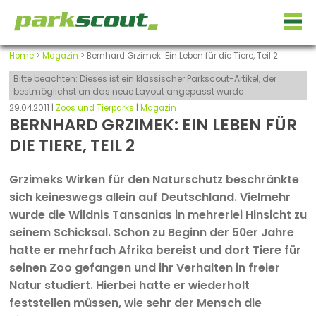
Home
>
Magazin
> Bernhard Grzimek: Ein Leben für die Tiere, Teil 2
Bitte beachten: Dieses ist ein klassischer Parkscout-Artikel, der
bestmöglichst an das neue Layout angepasst wurde
29.04.2011 |
Zoos und Tierparks
|
Magazin
BERNHARD GRZIMEK: EIN LEBEN FÜR
DIE TIERE, TEIL 2
Grzimeks Wirken für den Naturschutz beschränkte
sich keineswegs allein auf Deutschland. Vielmehr
wurde die Wildnis Tansanias in mehrerlei Hinsicht zu
seinem Schicksal. Schon zu Beginn der 50er Jahre
hatte er mehrfach Afrika bereist und dort Tiere für
seinen Zoo gefangen und ihr Verhalten in freier
Natur studiert. Hierbei hatte er wiederholt
feststellen müssen, wie sehr der Mensch die