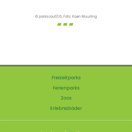
© parkscout/US, Foto: Koen Muurling
Freizeitparks
Ferienparks
Zoos
Erlebnisbäder