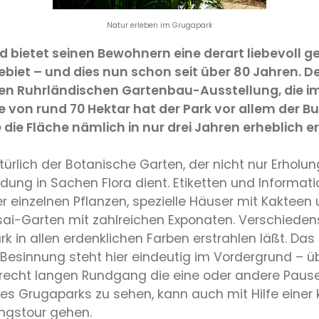
Natur erleben im Grugapark
d bietet seinen Bewohnern eine derart liebevoll g
gebiet – und dies nun schon seit über 80 Jahren.
oßen Ruhrländischen Gartenbau-Ausstellung, die im
ße von rund 70 Hektar hat der Park vor allem der 
ie Fläche nämlich in nur drei Jahren erheblich er
rlich der Botanische Garten, der nicht nur Erholun
ldung in Sachen Flora dient. Etiketten und Informa
er einzelnen Pflanzen, spezielle Häuser mit Kakteen
sai-Garten mit zahlreichen Exponaten. Verschiede
k in allen erdenklichen Farben erstrahlen läßt. Da
esinnung steht hier eindeutig im Vordergrund – ü
recht langen Rundgang die eine oder andere Pause e
es Grugaparks zu sehen, kann auch mit Hilfe einer k
ngstour gehen.