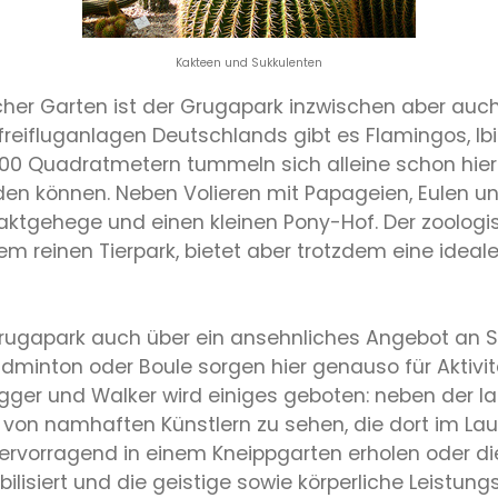
Kakteen und Sukkulenten
her Garten ist der Grugapark inzwischen aber auc
freifluganlagen Deutschlands gibt es Flamingos, Ib
000 Quadratmetern tummeln sich alleine schon hier 
erden können. Neben Volieren mit Papageien, Eulen u
gehege und einen kleinen Pony-Hof. Der zoologisc
nem reinen Tierpark, bietet aber trotzdem eine ide
rugapark auch über ein ansehnliches Angebot an Sp
adminton oder Boule sorgen hier genauso für Aktivitä
gger und Walker wird einiges geboten: neben der l
von namhaften Künstlern zu sehen, die dort im Laufe
rvorragend in einem Kneippgarten erholen oder die
isiert und die geistige sowie körperliche Leistungsf