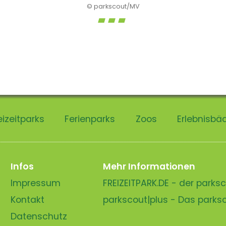
© parkscout/MV
eizeitparks
Ferienparks
Zoos
Erlebnisbä
Infos
Mehr Informationen
Impressum
FREIZEITPARK.DE - der park
Kontakt
parkscout|plus - Das park
Datenschutz