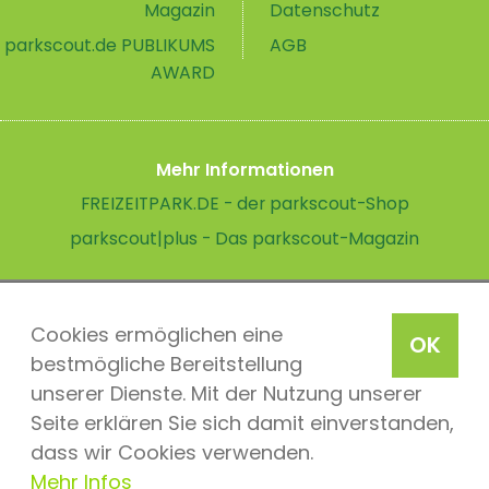
Magazin
Datenschutz
parkscout.de PUBLIKUMS
AGB
AWARD
Mehr Informationen
FREIZEITPARK.DE - der parkscout-Shop
parkscout|plus - Das parkscout-Magazin
Cookies ermöglichen eine
OK
bestmögliche Bereitstellung
unserer Dienste. Mit der Nutzung unserer
Seite erklären Sie sich damit einverstanden,
dass wir Cookies verwenden.
Mehr Infos
parkscout.de 2026, ein Produkt der Parkteam AG