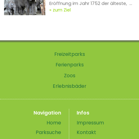
Eröffnung im Jahr 1752 der älteste, ...
zum Ziel
Freizeitparks
Ferienparks
Zoos
Erlebnisbäder
Navigation
Infos
Home
Impressum
Parksuche
Kontakt