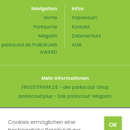
Navigation
Infos
Home
Impressum
Parksuche
Kontakt
Magazin
Datenschutz
parkscout.de PUBLIKUMS
AGB
AWARD
Mehr Informationen
FREIZEITPARK.DE - der parkscout-Shop
parkscout|plus - Das parkscout-Magazin
Cookies ermöglichen eine
OK
bestmögliche Bereitstellung