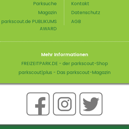
Parksuche
Kontakt
Magazin
Datenschutz
parkscout.de PUBLIKUMS
AGB
AWARD
Mehr Informationen
FREIZEITPARK.DE - der parkscout-Shop
parkscout|plus - Das parkscout-Magazin