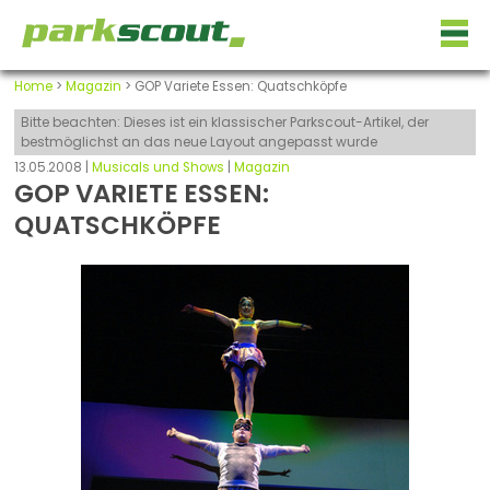
Home
>
Magazin
> GOP Variete Essen: Quatschköpfe
Bitte beachten: Dieses ist ein klassischer Parkscout-Artikel, der
bestmöglichst an das neue Layout angepasst wurde
13.05.2008 |
Musicals und Shows
|
Magazin
GOP VARIETE ESSEN:
QUATSCHKÖPFE