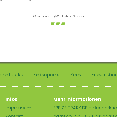
© parkscout/MV, Fotos: Sanrio
eizeitparks
Ferienparks
Zoos
Erlebnisbä
Infos
Mehr Informationen
Impressum
FREIZEITPARK.DE - der park
Kontakt
parkscout|plus - Das park