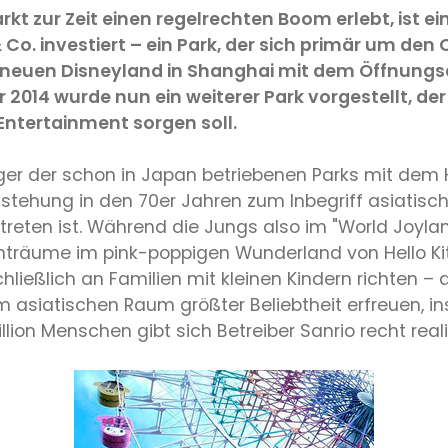
kt zur Zeit einen regelrechten Boom erlebt, ist ei
 Co. investiert – ein Park, der sich primär um de
es neuen Disneyland in Shanghai mit dem Öffnung
014 wurde nun ein weiterer Park vorgestellt, der 
Entertainment sorgen soll.
er der schon in Japan betriebenen Parks mit dem Ha
Entstehung in den 70er Jahren zum Inbegriff asiatisc
eten ist. Während die Jungs also im "World Joyla
träume im pink-poppigen Wunderland von Hello Kitty
chließlich an Familien mit kleinen Kindern richten 
im asiatischen Raum größter Beliebtheit erfreuen, i
lion Menschen gibt sich Betreiber Sanrio recht reali