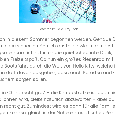
Riesenrad im Hello-Kitty-Look
noch in diesem Sommer begonnen werden. Genaue De
n diese sicherlich ähnlich ausfallen wie in den be
 gemeinsam ist natürlich die quietschebunte Optik,
blen Freizeitspaß. Ob nun ein großes Riesenrad mit
 Bootsfahrt durch die Welt von Hello Kitty, welche f
f! Man darf davon ausgehen, dass auch Paraden und
uchern sorgen sollen.
t in China recht groß – die Knuddelkatze ist auch hi
ark lohnen wird, bleibt natürlich abzuwarten – aber
n recht gut. Zumindest wird es dann für alle Famil
en können, gleich in der Nähe ein asiatisches Pend