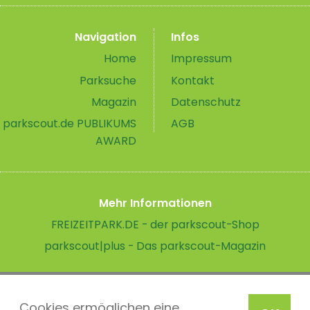
Navigation
Infos
Home
Impressum
Parksuche
Kontakt
Magazin
Datenschutz
parkscout.de PUBLIKUMS
AGB
AWARD
Mehr Informationen
FREIZEITPARK.DE - der parkscout-Shop
parkscout|plus - Das parkscout-Magazin
Cookies ermöglichen eine