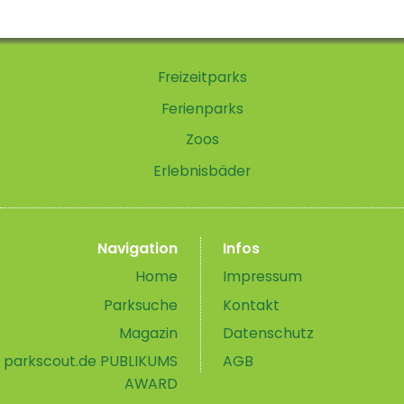
Freizeitparks
Ferienparks
Zoos
Erlebnisbäder
Navigation
Infos
Home
Impressum
Parksuche
Kontakt
Magazin
Datenschutz
parkscout.de PUBLIKUMS
AGB
AWARD