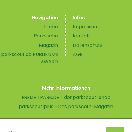
Navigation
Infos
Home
Impressum
Parksuche
Kontakt
Magazin
Datenschutz
parkscout.de PUBLIKUMS
AGB
AWARD
Mehr Informationen
FREIZEITPARK.DE - der parkscout-Shop
parkscout|plus - Das parkscout-Magazin