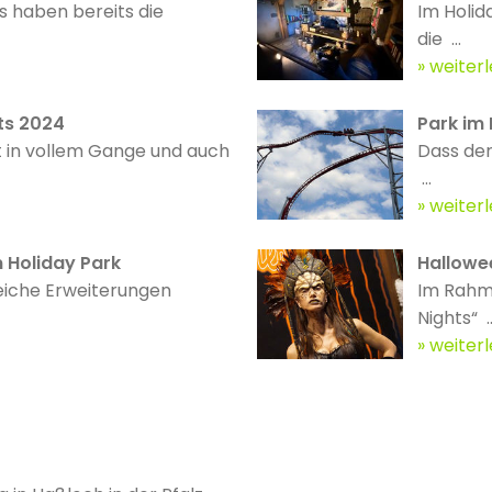
s haben bereits die
Im Holid
die ...
weiter
ts 2024
Park im 
t in vollem Gange und auch
Dass der
...
weiter
 Holiday Park
Hallowee
eiche Erweiterungen
Im Rahme
Nights“ ..
weiter