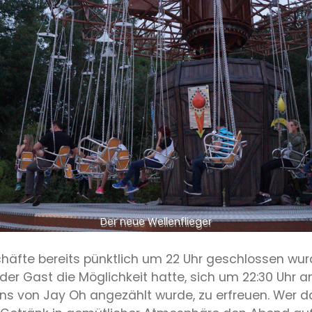
Der neue Wellenflieger
häfte bereits pünktlich um 22 Uhr geschlossen wur
eder Gast die Möglichkeit hatte, sich um 22:30 Uhr
ns von Jay Oh angezählt wurde, zu erfreuen. Wer d