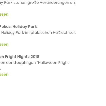
ay Park stehen große Veränderungen an,
lesen
Fokus: Holiday Park
 Holiday Park im pfälzischen Haßloch seit
lesen
n Fright Nights 2018
n der diesjährigen "Halloween Fright
.
lesen