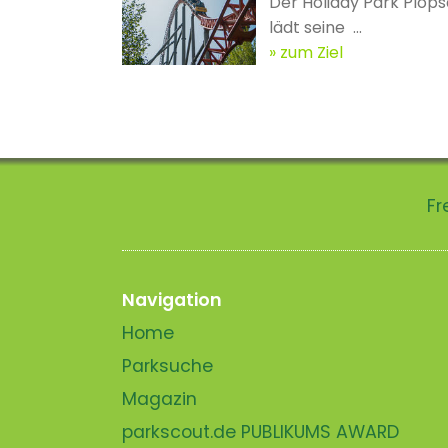
Der Holiday Park Plopsa
lädt seine ...
zum Ziel
Fr
Navigation
Home
Parksuche
Magazin
parkscout.de PUBLIKUMS AWARD