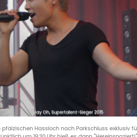
Jay Oh, Supertalent-Sieger 2015
im pfälzischen Hassloch nach Parkschluss exklusiv 
nktlich um 19:30 Uhr hieß es dann "Hereinspaziert!"