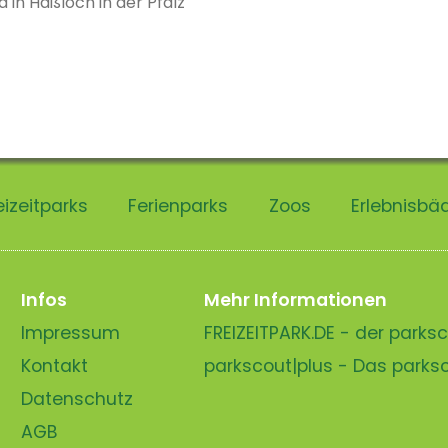
 in Haßloch in der Pfalz
eizeitparks
Ferienparks
Zoos
Erlebnisbä
Infos
Mehr Informationen
Impressum
FREIZEITPARK.DE - der park
Kontakt
parkscout|plus - Das park
Datenschutz
AGB