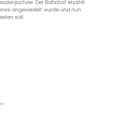
eudenjuchzer. Der Bahnhof erzählt
konos angesiedelt wurde und nun
eten soll.
tzt