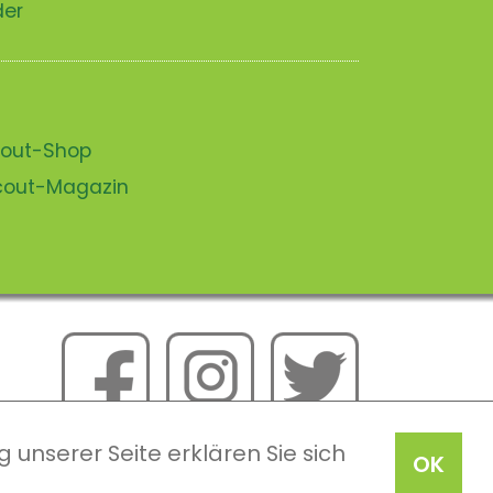
der
scout-Shop
scout-Magazin
 unserer Seite erklären Sie sich
OK