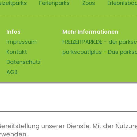
eizeitparks
Ferienparks
Zoos
Erlebnisbä
Infos
Mehr Informationen
Impressum
FREIZEITPARK.DE - der park
Kontakt
parkscout|plus - Das park
Datenschutz
AGB
eitstellung unserer Dienste. Mit der Nutzung
erwenden.