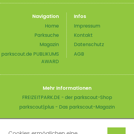
Navigation
Infos
Home
Impressum
Parksuche
Kontakt
Magazin
Datenschutz
parkscout.de PUBLIKUMS
AGB
AWARD
Mehr Informationen
FREIZEITPARK.DE - der parkscout-Shop
parkscout|plus - Das parkscout-Magazin
Cookies ermöglichen eine