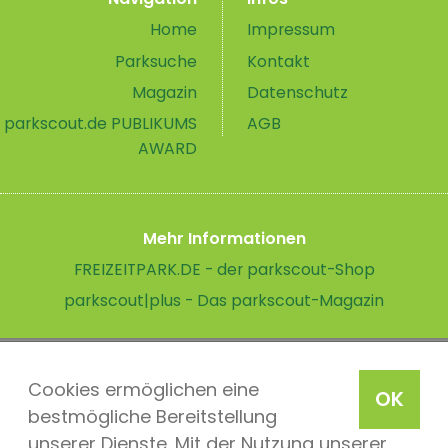
Home
Impressum
Parksuche
Kontakt
Magazin
Datenschutz
parkscout.de PUBLIKUMS
AGB
AWARD
Mehr Informationen
FREIZEITPARK.DE - der parkscout-Shop
parkscout|plus - Das parkscout-Magazin
Cookies ermöglichen eine
OK
bestmögliche Bereitstellung
unserer Dienste. Mit der Nutzung unserer