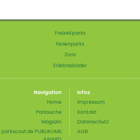
Freizeitparks
Ferienparks
Zoos
Erlebnisbäder
Navigation
Infos
Home
Impressum
Parksuche
Kontakt
Magazin
Datenschutz
parkscout.de PUBLIKUMS
AGB
AWARD