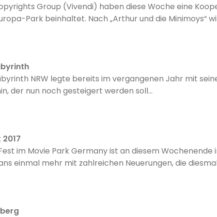
pyrights Group (Vivendi) haben diese Woche eine Koope
 Europa-Park beinhaltet. Nach „Arthur und die Minimoys“
schlands größtem Freizeitpark einziehen: Paddington Bear
abyrinth
abyrinth NRW legte bereits im vergangenen Jahr mit se
n, der nun noch gesteigert werden soll...
t 2017
est im Movie Park Germany ist an diesem Wochenende in s
ans einmal mehr mit zahlreichen Neuerungen, die diesmal n
sberg