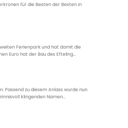
rkronen für die Besten der Besten in
 zweiten Ferienpark und hat damit die
nen Euro hat der Bau des Efteling
sern auch über ein Hotel mit insgesamt
hen. Passend zu diesem Anlass wurde nun
imnisvoll klingenden Namen