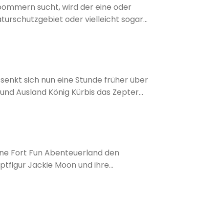
ommern sucht, wird der eine oder
aturschutzgebiet oder vielleicht sogar
n.
enkt sich nun eine Stunde früher über
 und Ausland König Kürbis das Zepter
ne Fort Fun Abenteuerland den
tfigur Jackie Moon und ihre
it einem komplett neuen Konzept an den