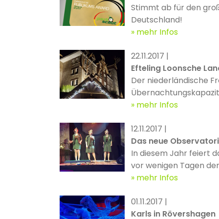
Stimmt ab für den groß
Deutschland!
mehr Infos
22.11.2017 |
Efteling Loonsche Lan
Der niederländische Fr
Übernachtungskapazität
Ferienpark Loonsche L
mehr Infos
75 Zimmern, einer Bar 
12.11.2017 |
Das neue Observator
In diesem Jahr feiert 
vor wenigen Tagen de
„Observatorium“ eröffne
mehr Infos
01.11.2017 |
Karls in Rövershagen