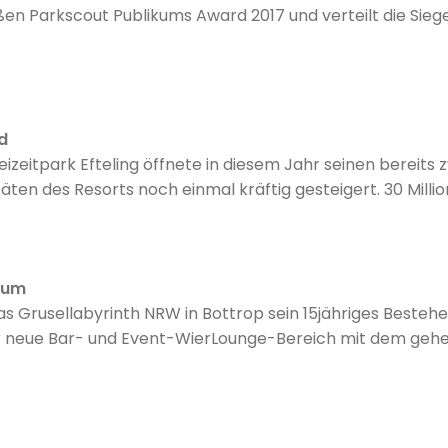
en Parkscout Publikums Award 2017 und verteilt die Siege
d
eizeitpark Efteling öffnete in diesem Jahr seinen bereits
en des Resorts noch einmal kräftig gesteigert. 30 Millio
and gekostet, der neben naturnah gestalteten Ferienhäu
und einem Restaurant verfügt. ..
ium
das Grusellabyrinth NRW in Bottrop sein 15jähriges Beste
r neue Bar- und Event-WierLounge-Bereich mit dem gehe
t ...