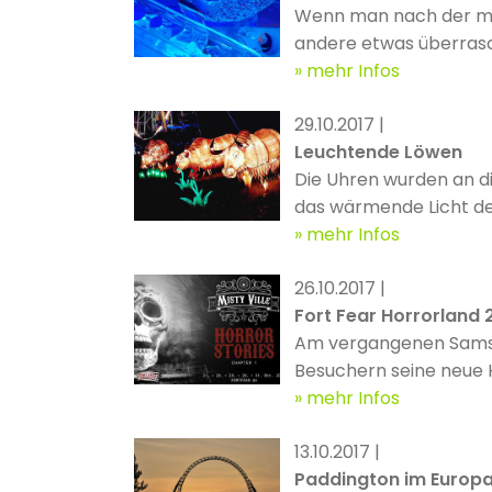
Wenn man nach der me
andere etwas überrasch
eine kulturelle Einrich
mehr Infos
29.10.2017 |
Leuchtende Löwen
Die Uhren wurden an d
das wärmende Licht der
übernommen hat und Gr
mehr Infos
26.10.2017 |
Fort Fear Horrorland 
Am vergangenen Samsta
Besuchern seine neue 
Gefolgschaft im verga
mehr Infos
Start: Misty Ville Horr
13.10.2017 |
Paddington im Europ