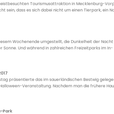
istbesuchten Tourismusattraktion in Mecklenburg-Vorp
t sein, dass es sich dabei nicht um einen Tierpark, ein N
tung handelt, sondern um Karls Erlebnisdorf in Rövershage
iesem Wochenende umgestellt, die Dunkelheit der Nacht s
 Sonne. Und während in zahlreichen Freizeitparks im In-
uselstimmung verbreitet...
2017
g präsentierte das im sauerländischen Bestwig gelege
Halloween-Veranstaltung. Nachdem man die frühere Haup
ngenen Jahr endgültig begraben hatte, geht man 2017 m
or Stories – Chapter One.
a-Park