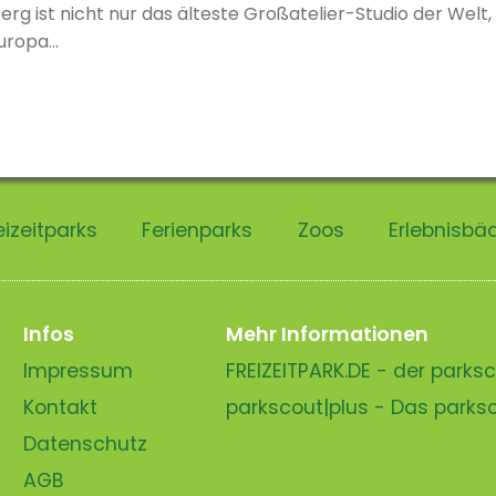
erg ist nicht nur das älteste Großatelier-Studio der Welt
ropa...
eizeitparks
Ferienparks
Zoos
Erlebnisbä
Infos
Mehr Informationen
Impressum
FREIZEITPARK.DE - der park
Kontakt
parkscout|plus - Das park
Datenschutz
AGB