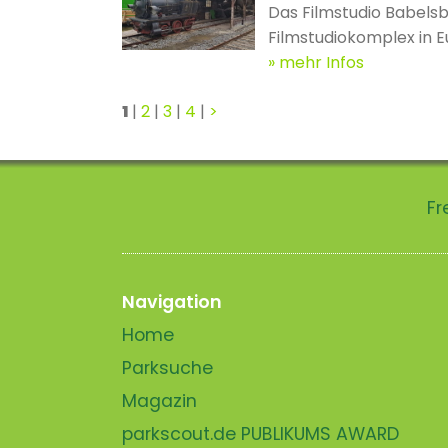
Das Filmstudio Babelsb
Filmstudiokomplex in Eu
mehr Infos
1
|
2
|
3
|
4
|
>
Fr
Navigation
Home
Parksuche
Magazin
parkscout.de PUBLIKUMS AWARD