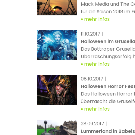
Mack Media und The Co
für die Saison 2018 im
weitere Lizenz in Deut
mehr Infos
11.10.2017 |
Halloween im Grusell
Das Bottroper Grusell
Überraschungserfolg hi
mehr Infos
08.10.2017 |
Halloween Horror Fes
Das Halloween Horror F
überrascht die Gruself
mehr Infos
28.09.2017 |
Lummerland in Babel