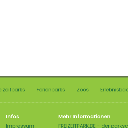
eizeitparks
Ferienparks
Zoos
Erlebnisbä
Infos
Mehr Informationen
Impressum
FREIZEITPARK.DE - der park