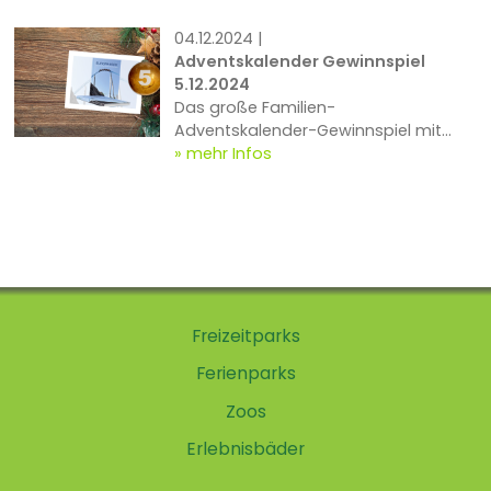
10.000 Euro! Jedes Gewinnspiel dauert
nur einen Tag, also müsst Ihr schnell
04.12.2024 |
sein ...
Adventskalender Gewinnspiel
5.12.2024
Das große Familien-
Adventskalender-Gewinnspiel mit
Preisen im Gesamtwert von rund
mehr Infos
10.000 Euro! Jedes Gewinnspiel dauert
nur einen Tag, also müsst Ihr schnell
sein ...
Freizeitparks
Ferienparks
Zoos
Erlebnisbäder