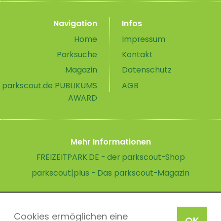
Navigation
Infos
Home
Impressum
Parksuche
Kontakt
Magazin
Datenschutz
parkscout.de PUBLIKUMS
AGB
AWARD
Mehr Informationen
FREIZEITPARK.DE - der parkscout-Shop
parkscout|plus - Das parkscout-Magazin
Cookies ermöglichen eine