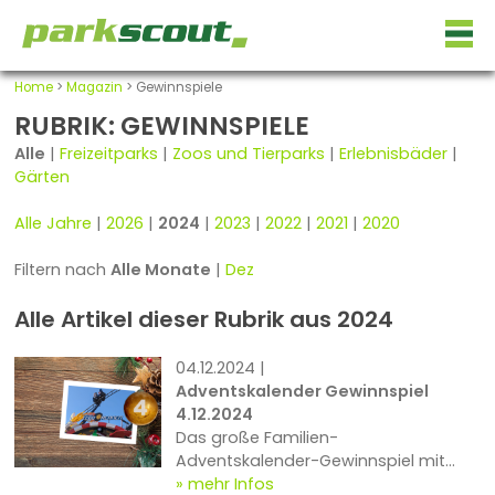
Home
>
Magazin
> Gewinnspiele
RUBRIK: GEWINNSPIELE
Alle
|
Freizeitparks
|
Zoos und Tierparks
|
Erlebnisbäder
|
Gärten
Alle Jahre
|
2026
|
2024
|
2023
|
2022
|
2021
|
2020
Filtern nach
Alle Monate
|
Dez
Alle Artikel dieser Rubrik aus 2024
04.12.2024 |
Adventskalender Gewinnspiel
4.12.2024
Das große Familien-
Adventskalender-Gewinnspiel mit
Preisen im Gesamtwert von rund
mehr Infos