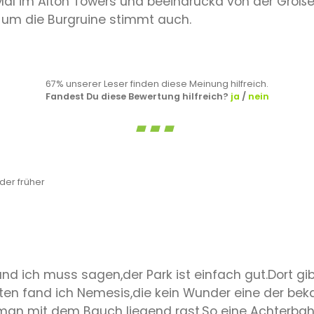
al im Alton Towers und beeindruckd von der Größe d
 um die Burgruine stimmt auch.
67% unserer Leser finden diese Meinung hilfreich.
Fandest Du diese Bewertung hilfreich?
ja
/
nein
er früher
und ich muss sagen,der Park ist einfach gut.Dort gi
ten fand ich Nemesis,die kein Wunder eine der be
 man mit dem Bauch liegend rast.So eine Achterbahn