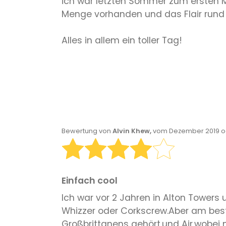
ich war letzten Sommer zum ersten M
Menge vorhanden und das Flair rund
Alles in allem ein toller Tag!
Bewertung von
Alvin Khew,
vom Dezember 2019 od
Einfach cool
Ich war vor 2 Jahren in Alton Towers 
Whizzer oder Corkscrew.Aber am bes
Großbrittanens gehört,und Air,wobei