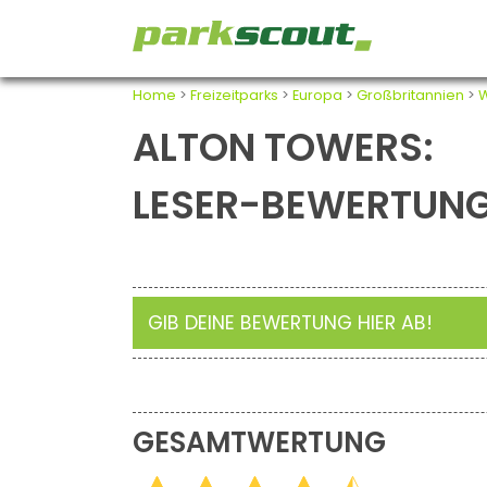
Home
>
Freizeitparks
>
Europa
>
Großbritannien
>
W
ALTON TOWERS:
LESER-BEWERTUN
GIB DEINE BEWERTUNG HIER AB!
GESAMTWERTUNG