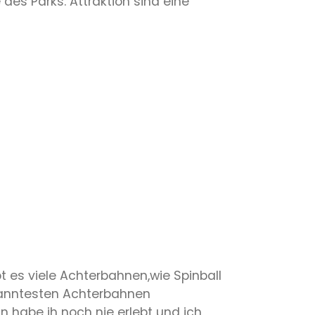
es Parks. Attraktion sind eine
bt es viele Achterbahnen,wie Spinball
kanntesten Achterbahnen
 habe ih noch nie erlebt und ich