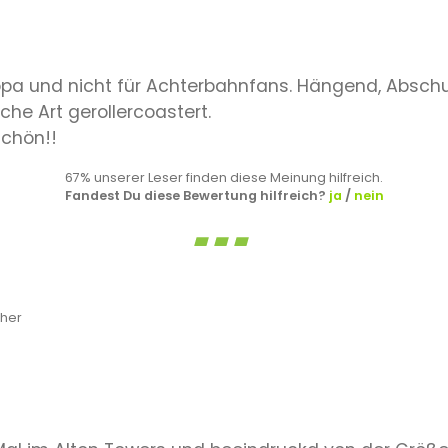
uropa und nicht für Achterbahnfans. Hängend, Abschu
iche Art gerollercoastert.
schön!!
67% unserer Leser finden diese Meinung hilfreich.
Fandest Du diese Bewertung hilfreich?
ja
/
nein
üher