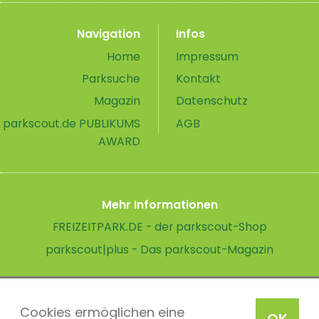
Navigation
Infos
Home
Impressum
Parksuche
Kontakt
Magazin
Datenschutz
parkscout.de PUBLIKUMS
AGB
AWARD
Mehr Informationen
FREIZEITPARK.DE - der parkscout-Shop
parkscout|plus - Das parkscout-Magazin
Cookies ermöglichen eine