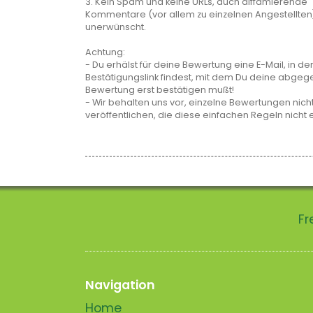
3. Kein Spam und keine URLs, auch diffamierende
Kommentare (vor allem zu einzelnen Angestellten
unerwünscht.
Achtung:
- Du erhälst für deine Bewertung eine E-Mail, in de
Bestätigungslink findest, mit dem Du deine abge
Bewertung erst bestätigen mußt!
- Wir behalten uns vor, einzelne Bewertungen nicht
veröffentlichen, die diese einfachen Regeln nicht 
Fr
Navigation
Home