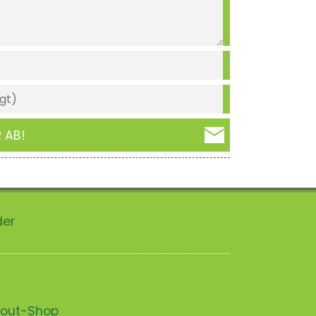
 AB!
der
scout-Shop