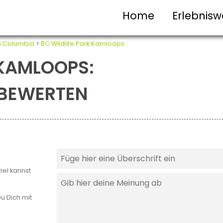
Home
Erlebnisw
sh Columbia
>
BC Wildlife Park Kamloops
 KAMLOOPS:
T BEWERTEN
iel kannst
u Dich mit