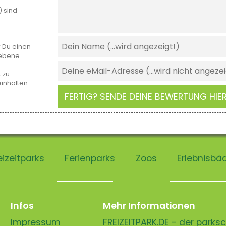
) sind
r Du einen
gebene
 zu
einhalten.
FERTIG? SENDE DEINE BEWERTUNG HIER
eizeitparks
Ferienparks
Zoos
Erlebnisbä
Infos
Mehr Informationen
Impressum
FREIZEITPARK.DE - der park